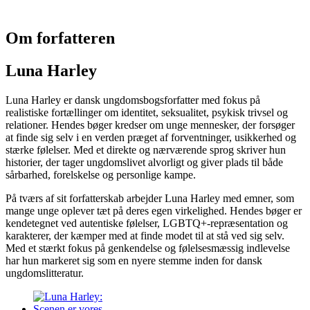
Om forfatteren
Luna Harley
Luna Harley er dansk ungdomsbogsforfatter med fokus på
realistiske fortællinger om identitet, seksualitet, psykisk trivsel og
relationer. Hendes bøger kredser om unge mennesker, der forsøger
at finde sig selv i en verden præget af forventninger, usikkerhed og
stærke følelser. Med et direkte og nærværende sprog skriver hun
historier, der tager ungdomslivet alvorligt og giver plads til både
sårbarhed, forelskelse og personlige kampe.
På tværs af sit forfatterskab arbejder Luna Harley med emner, som
mange unge oplever tæt på deres egen virkelighed. Hendes bøger er
kendetegnet ved autentiske følelser, LGBTQ+-repræsentation og
karakterer, der kæmper med at finde modet til at stå ved sig selv.
Med et stærkt fokus på genkendelse og følelsesmæssig indlevelse
har hun markeret sig som en nyere stemme inden for dansk
ungdomslitteratur.