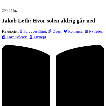
299,95
kr.
Jakob Leth: Hvor solen aldrig går ned
Kategorier:
⏳ Forudbestilling
,
🌈 Queer
,
💔 Romance
,
📅 Nyheder
,
📕 Enkeltstående
,
🧬 Dystopi