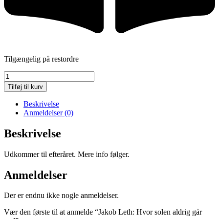
Tilgængelig på restordre
Jakob
Leth:
Tilføj til kurv
Hvor
solen
Beskrivelse
aldrig
Anmeldelser (0)
går
ned
Beskrivelse
antal
Udkommer til efteråret. Mere info følger.
Anmeldelser
Der er endnu ikke nogle anmeldelser.
Vær den første til at anmelde “Jakob Leth: Hvor solen aldrig går