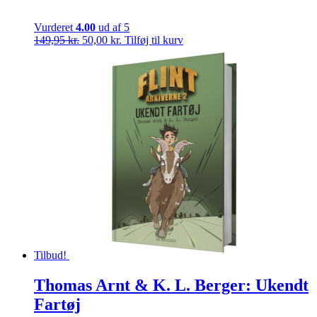
Vurderet
4.00
ud af 5
Den
Den
149,95
kr.
50,00
kr.
Tilføj til kurv
oprindelige
aktuelle
pris
pris
var:
er:
149,95 kr..
50,00 kr..
Tilbud!
Thomas Arnt & K. L. Berger: Ukendt
Fartøj