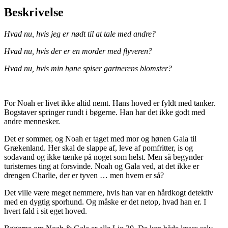
På
Beskrivelse
sporet
antal
Hvad nu, hvis jeg er nødt til at tale med andre?
Hvad nu, hvis der er en morder med flyveren?
Hvad nu, hvis min høne spiser gartnerens blomster?
For Noah er livet ikke altid nemt. Hans hoved er fyldt med tanker.
Bogstaver springer rundt i bøgerne. Han har det ikke godt med
andre mennesker.
Det er sommer, og Noah er taget med mor og hønen Gala til
Grækenland. Her skal de slappe af, leve af pomfritter, is og
sodavand og ikke tænke på noget som helst. Men så begynder
turisternes ting at forsvinde. Noah og Gala ved, at det ikke er
drengen Charlie, der er tyven … men hvem er så?
Det ville være meget nemmere, hvis han var en hårdkogt detektiv
med en dygtig sporhund. Og måske er det netop, hvad han er. I
hvert fald i sit eget hoved.