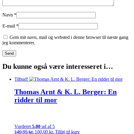
Navn
*
E-mail
*
Gem mit navn, mail og websted i denne browser til næste gang
jeg kommenterer.
Du kunne også være interesseret i…
Tilbud!
Thomas Arnt & K. L. Berger: En
ridder til mor
Vurderet
5.00
ud af 5
Den
Den
149,95
kr.
100,00
kr.
Tilføj til kurv