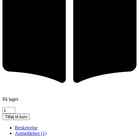
På lager
Thomas
Arnt
Tilføj til kurv
&
K.
Beskrivelse
L.
Anmeldelser (1)
Berger: