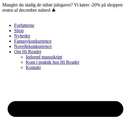
Videre
Mangler du stadig de sidste julegaver? Vi kører -20% på shoppen
til
resten af december måned 🎄
indhold
Forfatterne
Shop
Nyheder
Fantasykonkurrence
Novellekonkurrence
Om Hi Reader
Indsend manuskript
Kom i praktik hos Hi Reader
Kontakt