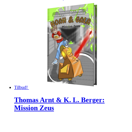
oprindelige
aktuelle
pris
pris
var:
er:
149,95 kr..
100,00 kr..
Tilbud!
Thomas Arnt & K. L. Berger:
Mission Zeus