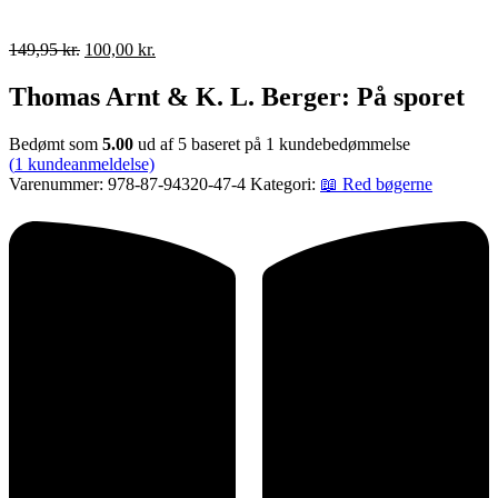
Den
Den
149,95
kr.
100,00
kr.
oprindelige
aktuelle
pris
pris
Thomas Arnt & K. L. Berger: På sporet
var:
er:
149,95 kr..
100,00 kr..
Bedømt som
5.00
ud af 5 baseret på
1
kundebedømmelse
(
1
kundeanmeldelse)
Varenummer:
978-87-94320-47-4
Kategori:
📖 Red bøgerne