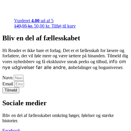
Vurderet
4.00
ud af 5
Den
Den
149,95
kr.
50,00
kr.
Tilføj til kurv
oprindelige
aktuelle
pris
pris
Bliv en del af fællesskabet
var:
er:
149,95 kr..
50,00 kr..
Hi Reader er ikke bare et forlag. Det er et fællesskab for læsere og
forfattere, der vil føle mere og være tættere på hinanden. Tilmeld dig
nfo om
vores nyhedsbrev og få eksklusive sneak peeks og tilbud, i
nye udgivelser før alle andre, a
nbefalinger og boguniverser.
Navn
Email
Tilmeld
Sociale medier
Bliv en del af fællesskabet omkring bøger, følelser og stærke
historier.
Facebook