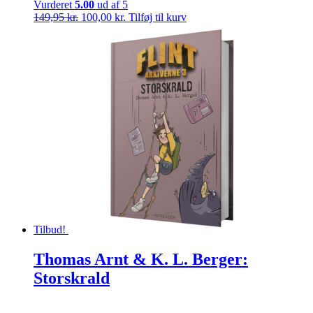
Vurderet
5.00
ud af 5
Den
Den
149,95
kr.
100,00
kr.
Tilføj til kurv
oprindelige
aktuelle
pris
pris
var:
er:
149,95 kr..
100,00 kr..
Tilbud!
Thomas Arnt & K. L. Berger:
Storskrald