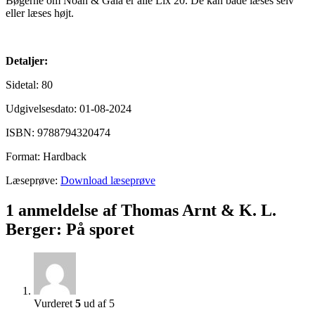
Bøgerne om Noah & Gala er alle Lix 20. De kan både læses selv
eller læses højt.
Detaljer:
Sidetal: 80
Udgivelsesdato: 01-08-2024
ISBN: 9788794320474
Format: Hardback
Læseprøve:
Download læseprøve
1 anmeldelse af
Thomas Arnt & K. L.
Berger: På sporet
Vurderet
5
ud af 5