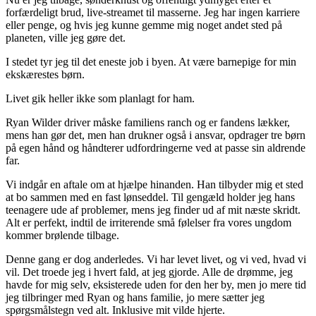
forfærdeligt brud, live-streamet til masserne. Jeg har ingen karriere
eller penge, og hvis jeg kunne gemme mig noget andet sted på
planeten, ville jeg gøre det.
I stedet tyr jeg til det eneste job i byen. At være barnepige for min
ekskærestes børn.
Livet gik heller ikke som planlagt for ham.
Ryan Wilder driver måske familiens ranch og er fandens lækker,
mens han gør det, men han drukner også i ansvar, opdrager tre børn
på egen hånd og håndterer udfordringerne ved at passe sin aldrende
far.
Vi indgår en aftale om at hjælpe hinanden. Han tilbyder mig et sted
at bo sammen med en fast lønseddel. Til gengæld holder jeg hans
teenagere ude af problemer, mens jeg finder ud af mit næste skridt.
Alt er perfekt, indtil de irriterende små følelser fra vores ungdom
kommer brølende tilbage.
Denne gang er dog anderledes. Vi har levet livet, og vi ved, hvad vi
vil. Det troede jeg i hvert fald, at jeg gjorde. Alle de drømme, jeg
havde for mig selv, eksisterede uden for den her by, men jo mere tid
jeg tilbringer med Ryan og hans familie, jo mere sætter jeg
spørgsmålstegn ved alt. Inklusive mit vilde hjerte.