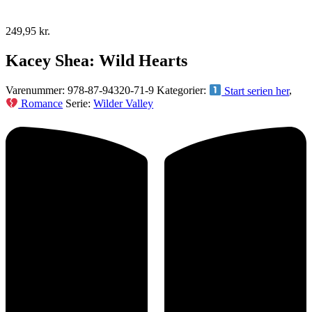
249,95
kr.
Kacey Shea: Wild Hearts
Varenummer:
978-87-94320-71-9
Kategorier:
Start serien her
,
Romance
Serie:
Wilder Valley