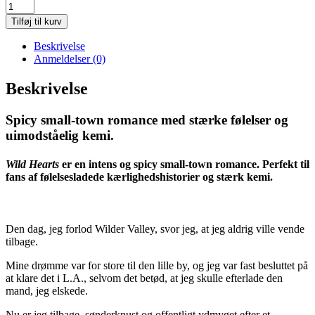
Kacey
Shea:
Tilføj til kurv
Wild
Hearts
Beskrivelse
antal
Anmeldelser (0)
Beskrivelse
Spicy small-town romance med stærke følelser og
uimodståelig kemi.
Wild Hearts
er en intens og spicy small-town romance. Perfekt til
fans af følelsesladede kærlighedshistorier og stærk kemi.
Den dag, jeg forlod Wilder Valley, svor jeg, at jeg aldrig ville vende
tilbage.
Mine drømme var for store til den lille by, og jeg var fast besluttet på
at klare det i L.A., selvom det betød, at jeg skulle efterlade den
mand, jeg elskede.
Nu er jeg tilbage, sønderknust og offentligt ydmyget efter et