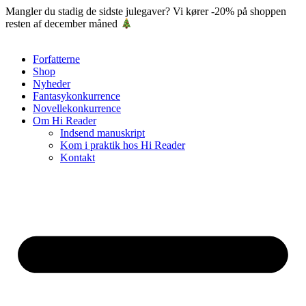
Videre
Mangler du stadig de sidste julegaver? Vi kører -20% på shoppen
til
resten af december måned
indhold
Forfatterne
Shop
Nyheder
Fantasykonkurrence
Novellekonkurrence
Om Hi Reader
Indsend manuskript
Kom i praktik hos Hi Reader
Kontakt