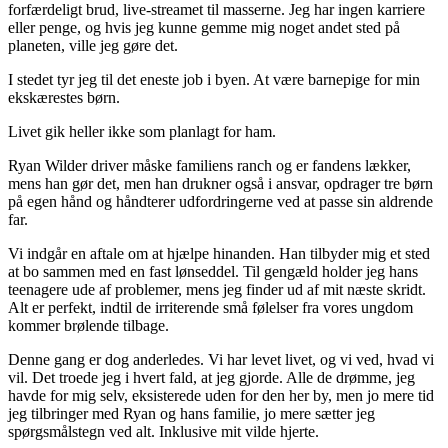
forfærdeligt brud, live-streamet til masserne. Jeg har ingen karriere
eller penge, og hvis jeg kunne gemme mig noget andet sted på
planeten, ville jeg gøre det.
I stedet tyr jeg til det eneste job i byen. At være barnepige for min
ekskærestes børn.
Livet gik heller ikke som planlagt for ham.
Ryan Wilder driver måske familiens ranch og er fandens lækker,
mens han gør det, men han drukner også i ansvar, opdrager tre børn
på egen hånd og håndterer udfordringerne ved at passe sin aldrende
far.
Vi indgår en aftale om at hjælpe hinanden. Han tilbyder mig et sted
at bo sammen med en fast lønseddel. Til gengæld holder jeg hans
teenagere ude af problemer, mens jeg finder ud af mit næste skridt.
Alt er perfekt, indtil de irriterende små følelser fra vores ungdom
kommer brølende tilbage.
Denne gang er dog anderledes. Vi har levet livet, og vi ved, hvad vi
vil. Det troede jeg i hvert fald, at jeg gjorde. Alle de drømme, jeg
havde for mig selv, eksisterede uden for den her by, men jo mere tid
jeg tilbringer med Ryan og hans familie, jo mere sætter jeg
spørgsmålstegn ved alt. Inklusive mit vilde hjerte.