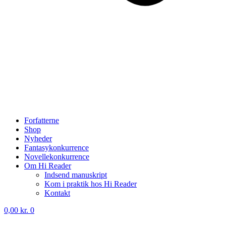
Forfatterne
Shop
Nyheder
Fantasykonkurrence
Novellekonkurrence
Om Hi Reader
Indsend manuskript
Kom i praktik hos Hi Reader
Kontakt
0,00
kr.
0