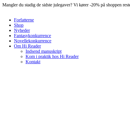
Videre
Mangler du stadig de sidste julegaver? Vi kører -20% på shoppen re
til
indhold
Forfatterne
Shop
Nyheder
Fantasykonkurrence
Novellekonkurrence
Om Hi Reader
Indsend manuskript
Kom i praktik hos Hi Reader
Kontakt