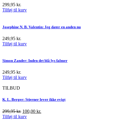
299,95
kr.
Tilføj til kurv
Josephine N. B. Valentin: Jeg dater en anden nu
249,95
kr.
Tilføj til kurv
Simon Zander: Inden det blå lys falmer
249,95
kr.
Tilføj til kurv
TILBUD
K. L. Berger: Stjerner lever ikke evigt
Den
Den
299,95
kr.
100,00
kr.
oprindelige
aktuelle
Tilføj til kurv
pris
pris
var:
er: