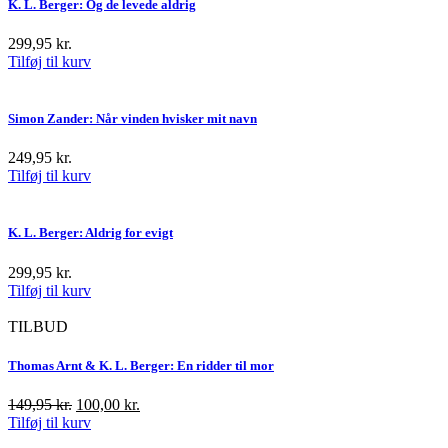
299,95 kr..
100,00 kr..
K. L. Berger: Og de levede aldrig
299,95
kr.
Tilføj til kurv
Simon Zander: Når vinden hvisker mit navn
249,95
kr.
Tilføj til kurv
K. L. Berger: Aldrig for evigt
299,95
kr.
Tilføj til kurv
TILBUD
Thomas Arnt & K. L. Berger: En ridder til mor
Den
Den
149,95
kr.
100,00
kr.
oprindelige
aktuelle
Tilføj til kurv
pris
pris