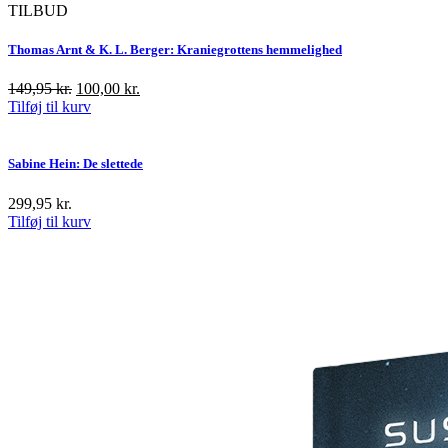
var:
er:
TILBUD
149,95 kr..
100,00 kr..
Thomas Arnt & K. L. Berger: Kraniegrottens hemmelighed
Den
Den
149,95
kr.
100,00
kr.
oprindelige
aktuelle
Tilføj til kurv
pris
pris
var:
er:
149,95 kr..
100,00 kr..
Sabine Hein: De slettede
299,95
kr.
Tilføj til kurv