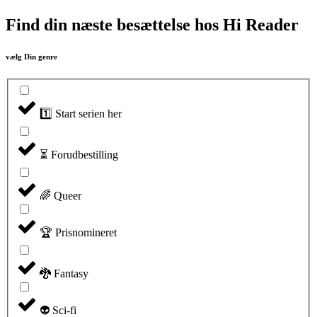
Find din næste besættelse hos Hi Reader​
vælg Din genre
1️⃣ Start serien her
⏳ Forudbestilling
🌈 Queer
🏆 Prisnomineret
🐉 Fantasy
👽 Sci-fi