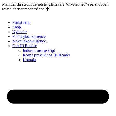
Videre
Mangler du stadig de sidste julegaver? Vi kører -20% på shoppen
til
resten af december måned 🎄
indhold
Forfatterne
Shop
Nyheder
Fantasykonkurrence
Novellekonkurrence
Om Hi Reader
Indsend manuskript
Kom i praktik hos Hi Reader
Kontakt