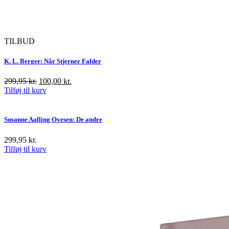
TILBUD
K. L. Berger: Når Stjerner Falder
Den
Den
299,95
kr.
100,00
kr.
oprindelige
aktuelle
Tilføj til kurv
pris
pris
var:
er:
299,95 kr..
100,00 kr..
Susanne Aalling Ovesen: De andre
299,95
kr.
Tilføj til kurv