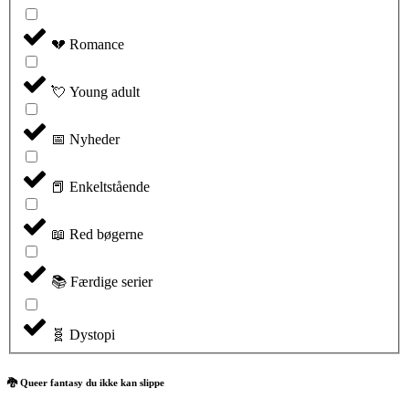
💔 Romance
💘 Young adult
📅 Nyheder
📕 Enkeltstående
📖 Red bøgerne
📚 Færdige serier
🧬 Dystopi
🐉 Queer fantasy du ikke kan slippe